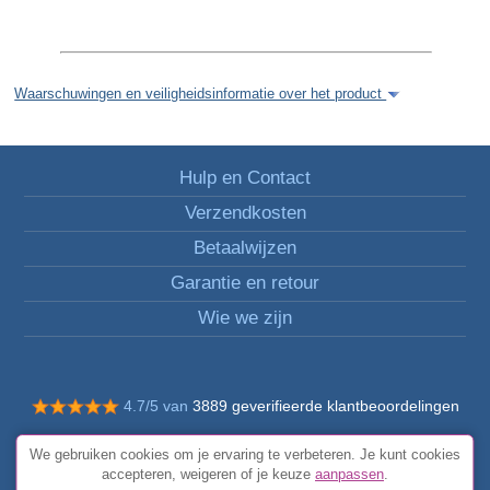
Waarschuwingen en veiligheidsinformatie over het product
Hulp en Contact
Verzendkosten
Betaalwijzen
Garantie en retour
Wie we zijn
4.7/5 van
3889 geverifieerde klantbeoordelingen
© Alle rechten voorbehouden FunToCome
We gebruiken cookies om je ervaring te verbeteren. Je kunt cookies
Algemene voorwaarden
accepteren, weigeren of je keuze
aanpassen
.