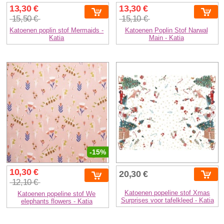
13,30 €
13,30 €
15,50 €
15,10 €
Katoenen poplin stof Mermaids -
Katoenen Poplin Stof Narwal
Katia
Main - Katia
-15%
10,30 €
20,30 €
12,10 €
Katoenen popeline stof Xmas
Katoenen popeline stof We
Surprises voor tafelkleed - Katia
elephants flowers - Katia