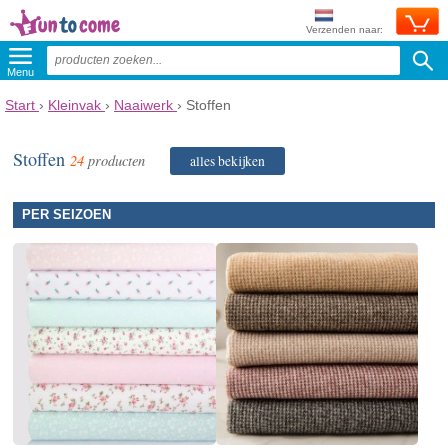
Verzenden naar:
Menu
Start
›
Kleinvak
›
Naaiwerk
›
Stoffen
Stoffen
24
producten
alles bekijken
PER SEIZOEN