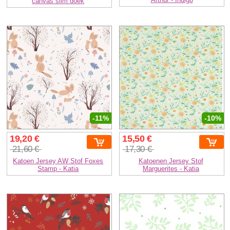
canvas slim doek
-11%
-10%
19,20 €
15,50 €
21,60 €
17,30 €
Katoen Jersey AW Stof Foxes
Katoenen Jersey Stof
Stamp - Katia
Marguerites - Katia