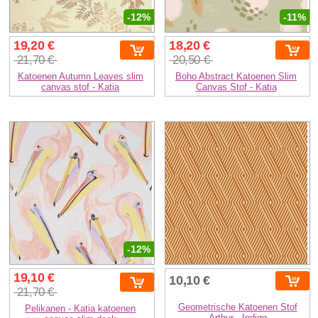
-12%
-11%
19,20 €
18,20 €
21,70 €
20,50 €
Katoenen Autumn Leaves slim
Boho Abstract Katoenen Slim
canvas stof - Katia
Canvas Stof - Katia
-12%
19,10 €
10,10 €
21,70 €
Geometrische Katoenen Stof
Pelikanen - Katia katoenen
Arthur - Indigo