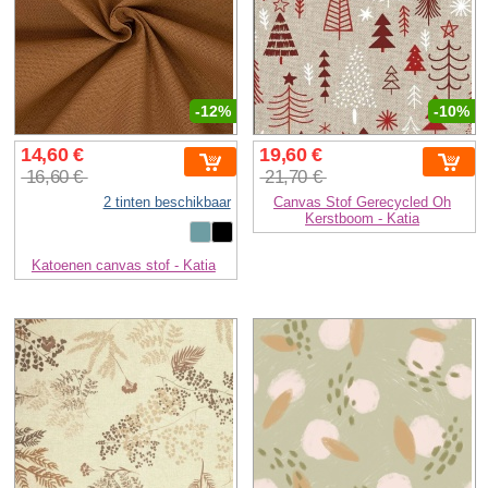
-12%
-10%
14,60 €
19,60 €
16,60 €
21,70 €
2 tinten beschikbaar
Canvas Stof Gerecycled Oh
Kerstboom - Katia
Katoenen canvas stof - Katia