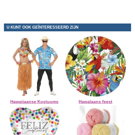
U KUNT OOK GEÏNTERESSEERD ZIJN
Hawaiiaanse Kostuums
Hawaïaans feest