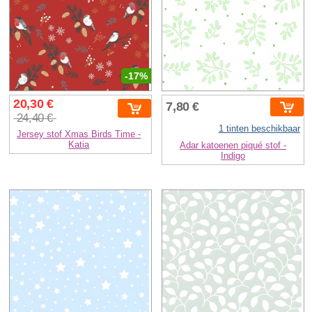
-17%
20,30 €
7,80 €
24,40 €
1 tinten beschikbaar
Jersey stof Xmas Birds Time -
Katia
Adar katoenen piqué stof -
Indigo