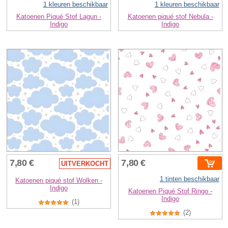
1 kleuren beschikbaar
1 kleuren beschikbaar
Katoenen Piqué Stof Lagun -
Katoenen piqué stof Nebula -
Indigo
Indigo
7,80 €
7,80 €
UITVERKOCHT
1 tinten beschikbaar
Katoenen piqué stof Wolken -
Indigo
Katoenen Piqué Stof Ringo -
Indigo
(1)
(2)