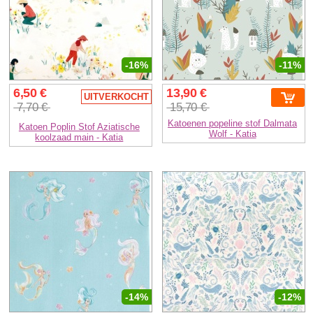
-16%
-11%
6,50 €
13,90 €
UITVERKOCHT
7,70 €
15,70 €
Katoenen popeline stof Dalmata
Katoen Poplin Stof Aziatische
Wolf - Katia
koolzaad main - Katia
-14%
-12%