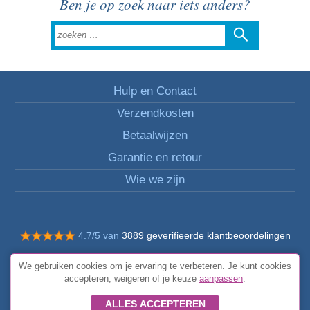
Ben je op zoek naar iets anders?
Hulp en Contact
Verzendkosten
Betaalwijzen
Garantie en retour
Wie we zijn
4.7/5 van
3889 geverifieerde klantbeoordelingen
© Alle rechten voorbehouden FunToCome
We gebruiken cookies om je ervaring te verbeteren. Je kunt cookies
Algemene voorwaarden
accepteren, weigeren of je keuze
aanpassen
.
ALLES ACCEPTEREN