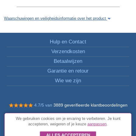
Waarschuwingen en veiligheidsinformatie over het product
Hulp en Contact
Verzendkosten
Betaalwijzen
Garantie en retour
Wie we zijn
4.7/5 van
3889 geverifieerde klantbeoordelingen
© Alle rechten voorbehouden FunToCome
We gebruiken cookies om je ervaring te verbeteren. Je kunt
Algemene voorwaarden
accepteren, weigeren of je keuze
aanpassen
.
ALLES ACCEPTEREN