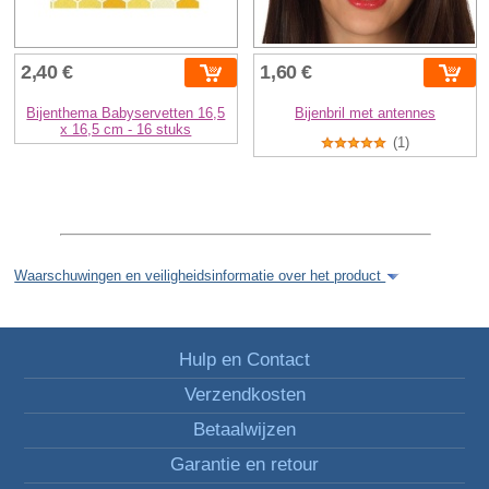
2,40 €
1,60 €
Bijenthema Babyservetten 16,5
Bijenbril met antennes
x 16,5 cm - 16 stuks
(1)
Waarschuwingen en veiligheidsinformatie over het product
Hulp en Contact
Verzendkosten
Betaalwijzen
Garantie en retour