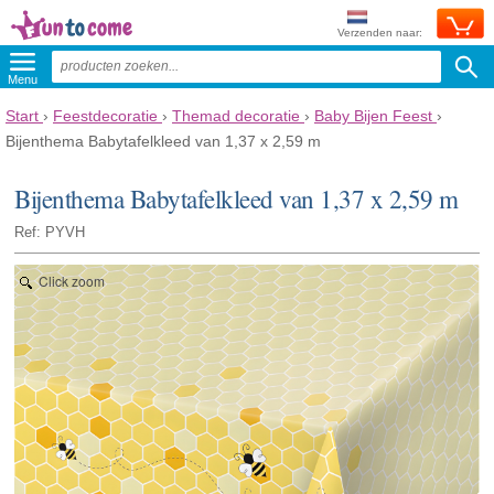
Verzenden naar:
Menu
Start
›
Feestdecoratie
›
Themad decoratie
›
Baby Bijen Feest
›
Bijenthema Babytafelkleed van 1,37 x 2,59 m
Bijenthema Babytafelkleed van 1,37 x 2,59 m
Ref: PYVH
Click zoom