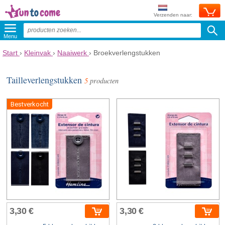
Verzenden naar:
Menu
Start
›
Kleinvak
›
Naaiwerk
›
Broekverlengstukken
Tailleverlengstukken
5
producten
Bestverkocht
3,30 €
3,30 €