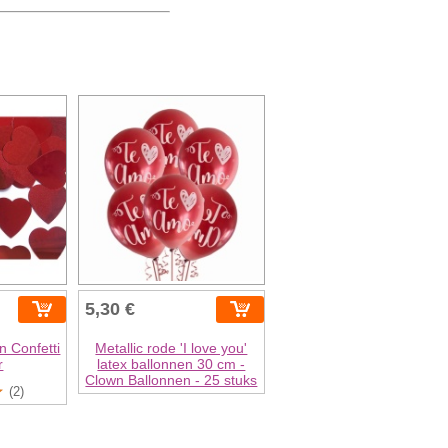
5,30 €
n Confetti
Metallic rode 'I love you'
r
latex ballonnen 30 cm -
Clown Ballonnen - 25 stuks
(2)