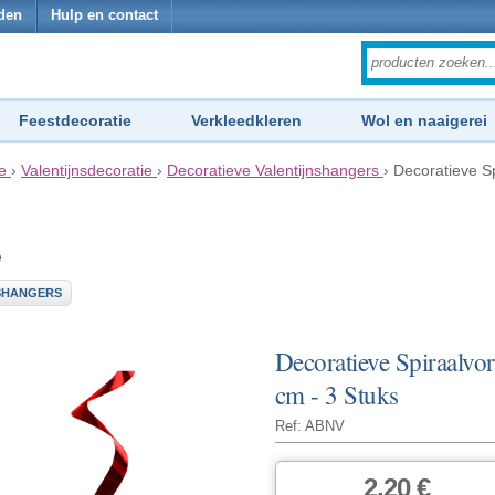
den
Hulp en contact
Feestdecoratie
Verkleedkleren
Wol en naaigerei
e
›
Valentijnsdecoratie
›
Decoratieve Valentijnshangers
›
Decoratieve S
e
SHANGERS
Decoratieve Spiraalvo
cm - 3 Stuks
Ref: ABNV
2,20 €