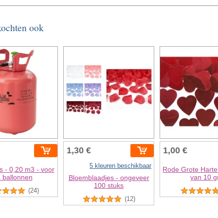
 kochten ook
1,30 €
1,00 €
5 kleuren beschikbaar
s - 0,20 m3 - voor
Rode Grote Harte
 ballonnen
van 10 g
Bloemblaadjes - ongeveer
100 stuks
(24)
(12)