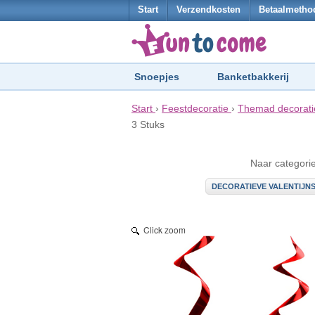
Start
Verzendkosten
Betaalmetho
Snoepjes
Banketbakkerij
Start
›
Feestdecoratie
›
Themad decorati
3 Stuks
Naar categori
DECORATIEVE VALENTIJN
Click zoom