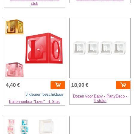
stuk
4,40 €
18,90 €
3 kleuren beschikbaar
Dozen voor Baby - PartyDeco -
4 stuks
Ballonnenbox "Love" - 1 Stuk