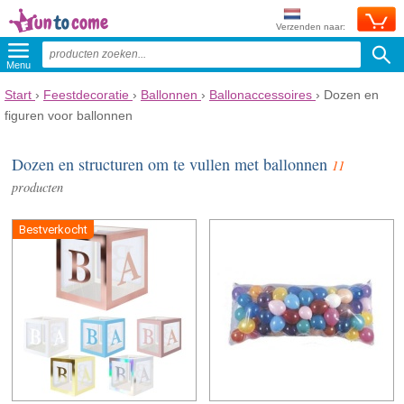
Verzenden naar:
Menu
Start
›
Feestdecoratie
›
Ballonnen
›
Ballonaccessoires
›
Dozen en
figuren voor ballonnen
Dozen en structuren om te vullen met ballonnen
11
producten
Bestverkocht