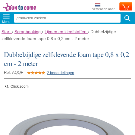
Verzenden naar:
Menu
Start
›
Scrapbooking
›
Lijmen en kleefstoffen
›
Dubbelzijdige
zelfklevende foam tape 0,8 x 0,2 cm - 2 meter
Dubbelzijdige zelfklevende foam tape 0,8 x 0,2
cm - 2 meter
Ref: AQQF
2 beoordelingen
Click zoom