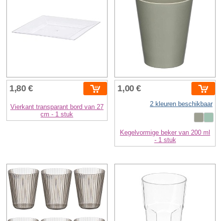
1,80 €
1,00 €
2 kleuren beschikbaar
Vierkant transparant bord van 27
cm - 1 stuk
Kegelvormige beker van 200 ml
- 1 stuk