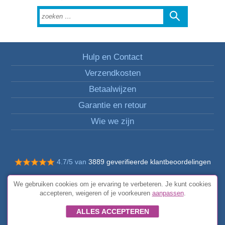
Hulp en Contact
Verzendkosten
Betaalwijzen
Garantie en retour
Wie we zijn
4.7/5 van
3889 geverifieerde klantbeoordelingen
© Alle rechten voorbehouden FunToCome
We gebruiken cookies om je ervaring te verbeteren. Je kunt cookies
Algemene voorwaarden
accepteren, weigeren of je voorkeuren
aanpassen
.
ALLES ACCEPTEREN