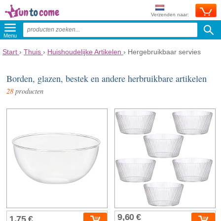
Verzenden naar:
Menu
Start
›
Thuis
›
Huishoudelijke Artikelen
›
Hergebruikbaar servies
Borden, glazen, bestek en andere herbruikbare artikelen
28
producten
9,60 €
1,75 €