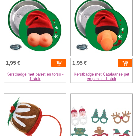
1,95 €
1,95 €
Kerstbadge met barret en torso -
Kerstbadge met Catalaanse pet
1 stuk
en penis - 1 stuk