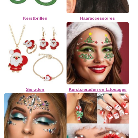
Kerstbrillen
Haaraccessoires
Sieraden
Kerstsieraden en tatoeages