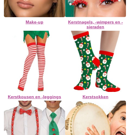
Make-up
Kerstnagels, -wimpers en -
sieraden
Kerstkousen en -leggings
Kerstsokken