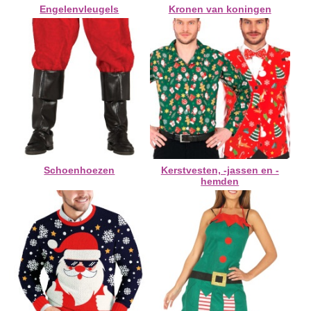
Engelenvleugels
Kronen van koningen
Schoenhoezen
Kerstvesten, -jassen en -
hemden