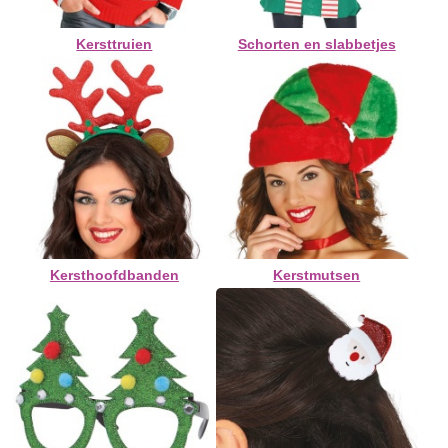
Kersttruien
Schorten en slabbetjes
Kersthoofdbanden
Kerstmutsen