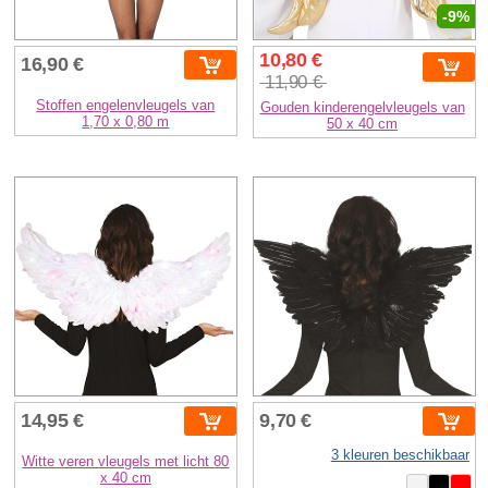
-9%
10,80 €
16,90 €
11,90 €
Stoffen engelenvleugels van
Gouden kinderengelvleugels van
1,70 x 0,80 m
50 x 40 cm
14,95 €
9,70 €
3 kleuren beschikbaar
Witte veren vleugels met licht 80
x 40 cm