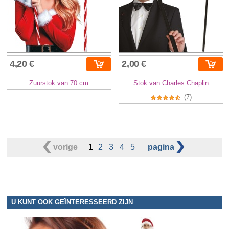
4,20 €
2,00 €
Zuurstok van 70 cm
Stok van Charles Chaplin
(7)
vorige
1
2
3
4
5
pagina
U KUNT OOK GEÏNTERESSEERD ZIJN