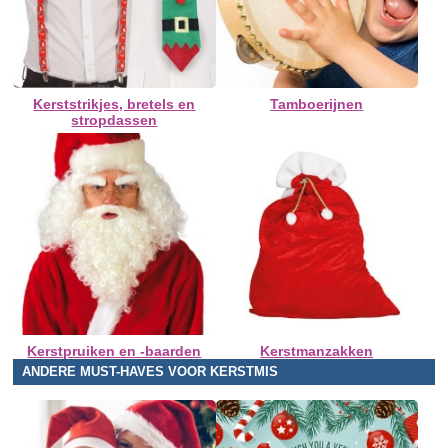
Kerststrikjes, bretels en
Tamboerijnen
stropdassen
Kerstpruiken en -baarden
Kerstmanzakken
ANDERE MUST-HAVES VOOR KERSTMIS