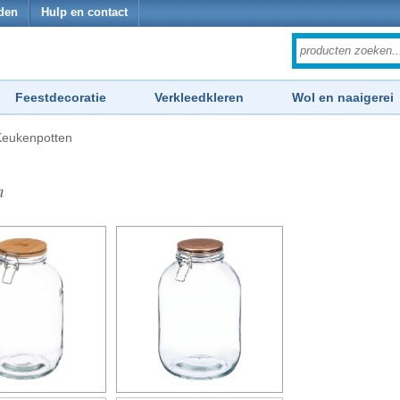
den
Hulp en contact
Feestdecoratie
Verkleedkleren
Wol en naaigerei
Keukenpotten
n