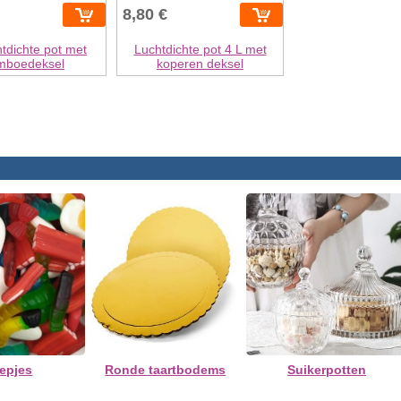
8,80 €
htdichte pot met
Luchtdichte pot 4 L met
mboedeksel
koperen deksel
epjes
Ronde taartbodems
Suikerpotten