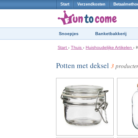
Start
Verzendkosten
Betaalmetho
Snoepjes
Banketbakkerij
Start
›
Thuis
›
Huishoudelijke Artikelen
›
Potten met deksel
3
producte