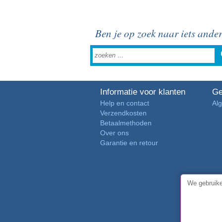
Ben je op zoek naar iets ande
Informatie voor klanten
Ge
Help en contact
Al
Verzendkosten
Betaalmethoden
Over ons
Garantie en retour
We gebruike