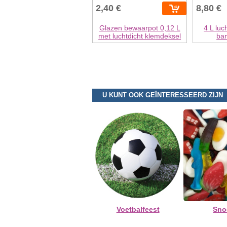
2,40 €
8,80 €
Glazen bewaarpot 0,12 L
4 L luc
met luchtdicht klemdeksel
ba
U KUNT OOK GEÏNTERESSEERD ZIJN
Voetbalfeest
Sno