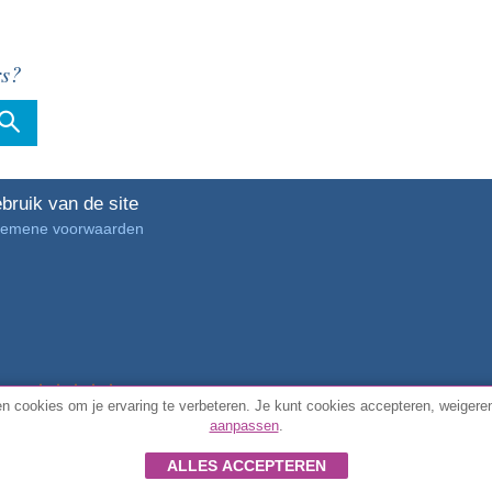
rs?
bruik van de site
gemene voorwaarden
4.7/5 van
3889 geverifieerde klantbeoordelingen
n cookies om je ervaring te verbeteren. Je kunt cookies accepteren, weigeren
aanpassen
.
© Alle rechten voorbehouden FunToCome
ALLES ACCEPTEREN