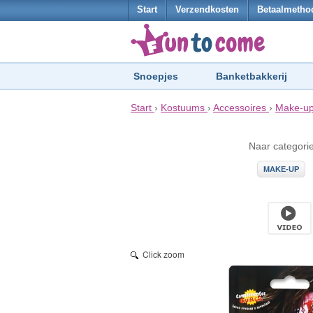
Start
Verzendkosten
Betaalmetho
Snoepjes
Banketbakkerij
Start
›
Kostuums
›
Accessoires
›
Make-u
Naar categori
MAKE-UP
Click zoom