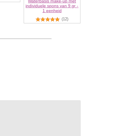
Waterbasis make-up met
individuele spons van 9 gr -
1 eenheid
(12)