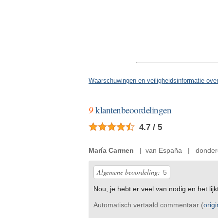
Waarschuwingen en veiligheidsinformatie ove
9
klantenbeoordelingen
4.7 / 5
María Carmen
| van España | donderd
Algemene beoordeling:
5
Nou, je hebt er veel van nodig en het lijk
Automatisch vertaald commentaar (
orig