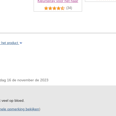
Kleurspray voor het haar
(34)
r het product
ag 16 de november de 2023
t veel op bloed.
inele opmerking bekijken
)