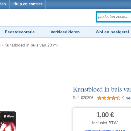
den
Hulp en contact
Feestdecoratie
Verkleedkleren
Wol en naaigerei
p
›
Kunstbloed in buis van 20 ml
e
Kunstbloed in buis va
9 be
Ref: 020396
1,00 €
Inclusief BTW