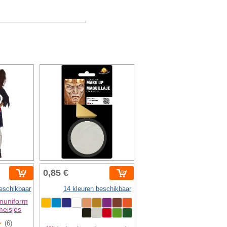
0,85 €
eschikbaar
14 kleuren beschikbaar
nuniform
meisjes
(6)