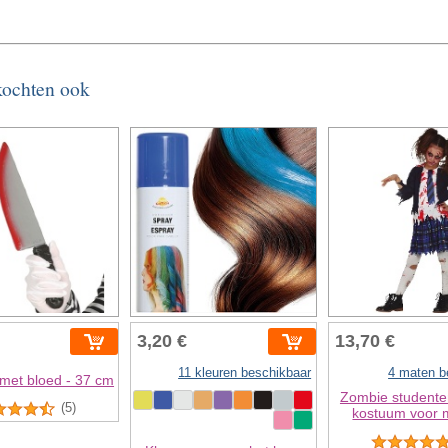
 kochten ook
3,20 €
13,70 €
11 kleuren beschikbaar
4 maten b
met bloed - 37 cm
Zombie studente
(5)
kostuum voor 