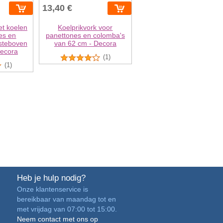
13,40 €
et koelen
Koelprikvork voor
es en
panettones en colomba's
steboven
van 62 cm - Decora
Decora
(1)
(1)
Heb je hulp nodig?
Onze klantenservice is
bereikbaar van maandag tot en
met vrijdag van 07:00 tot 15:00.
Neem contact met ons op