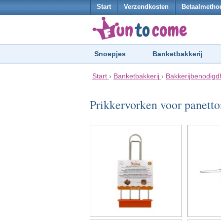
Start
Verzendkosten
Betaalmetho
Snoepjes
Banketbakkerij
Start
›
Banketbakkerij
›
Bakkerijbenodig
Prikkervorken voor panett