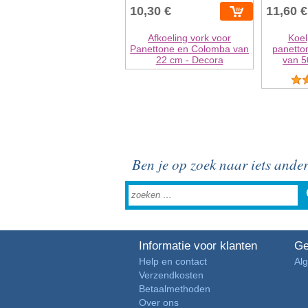
10,30 €
11,60 €
Afkoeling vork voor
Koel
Panettone en Colomba van
panetto
22 cm - Decora
van 5
Ben je op zoek naar iets ande
Informatie voor klanten
Ge
Help en contact
Al
Verzendkosten
Betaalmethoden
Over ons