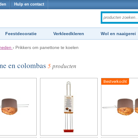
den
Hulp en contact
Feestdecoratie
Verkleedkleren
Wol en naaigerei
dheden
›
Prikkers om panettone te koelen
one en colombas
5
producten
Bestverkocht