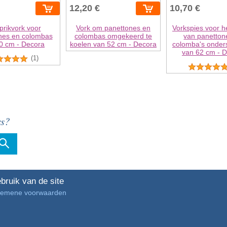
12,20 €
10,70 €
prikvork voor
Vork om panettones en
Vorkspies voor h
nes en colombas
colombas omgekeerd te
van panetton
0 cm - Decora
koelen van 52 cm - Decora
colomba's onder
van 62 cm - 
(1)
rs?
bruik van de site
gemene voorwaarden