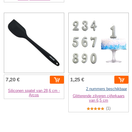
7,20 €
1,25 €
2 nummers beschikbaar
Siliconen spatel van 28,6 cm -
Arcos
Glitterende zilveren cijferkaars
van 6,5 cm
(1)