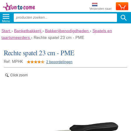
Verzenden naar:
Menu
Start
›
Banketbakkerij
›
Bakkerijbenodigdheden
›
Spatels en
taartsmeerders
›
Rechte spatel 23 cm - PME
Rechte spatel 23 cm - PME
Ref: MPHK
2 beoordelingen
Click zoom