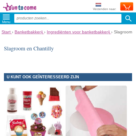
Verzenden naar:
Menu
Start
›
Banketbakkerij
›
Ingrediënten voor banketbakkerij
›
Slagroom
Slagroom en Chantilly
U KUNT OOK GEÏNTERESSEERD ZIJN