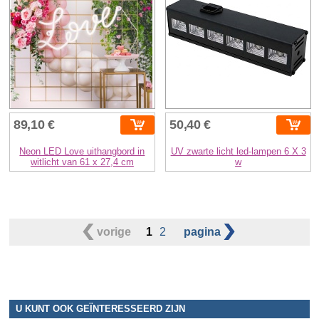
89,10 €
50,40 €
Neon LED Love uithangbord in
UV zwarte licht led-lampen 6 X 3
witlicht van 61 x 27,4 cm
w
vorige
1
2
pagina
U KUNT OOK GEÏNTERESSEERD ZIJN