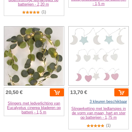
- 1,5 m
batterijen - 2,20 m
(1)
20,50 €
13,70 €
3 kleuren beschikbaar
Slingers met ledverlichting van
Eucalyptus cinerea bladeren op
Slingerketting met ledlampjes in
batterij - 1,5 m
de vorm van maan, hart en ster
op batterijen - 1,75 m
(1)