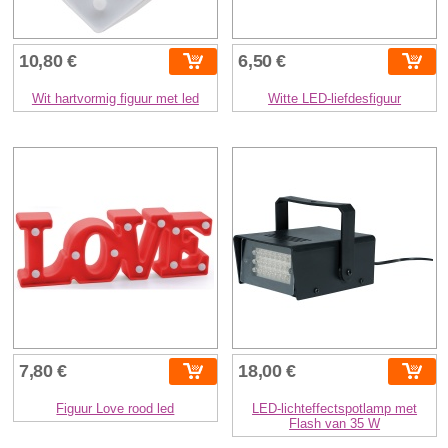
10,80 €
6,50 €
Wit hartvormig figuur met led
Witte LED-liefdesfiguur
7,80 €
18,00 €
Figuur Love rood led
LED-lichteffectspotlamp met
Flash van 35 W