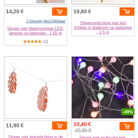
14,20 €
19,80 €
2 kleuren beschikbaar
Slingerverlichting met led-
lichtjes in bladvorm op batterijen
Slinger met bloemvormige LED-
- 1,5 m
lampjes op batterijen - 1,65 m
(1)
-49%
10,40 €
11,90 €
20,30 €
Slinger met ledverlichting in de
Slinger met multicolor led-