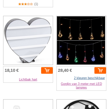
(1)
18,10 €
28,40 €
2 kleuren beschikbaar
Lichtbak hart
Gordijn van 3 meter met LED
lampjes