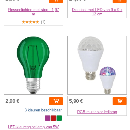
Flessenlichten met stop - 1,97
Discobal met LED van 9 x 9 x
m
12 cm
(1)
2,90 €
5,90 €
3 kleuren beschikbaar
RGB multicolor ledlamp
LED-kleurengloeilamp van 5W