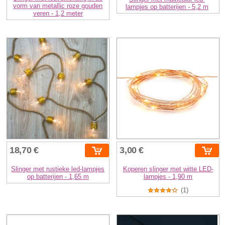
vorm van metallic roze gouden
lampjes op batterijen - 5,2 m
veren - 1,2 meter
18,70 €
3,00 €
Slinger met rustieke led-lampjes
Koperen slinger met witte LED-
op batterijen - 1,65 m
lampjes - 1,90 m
(1)