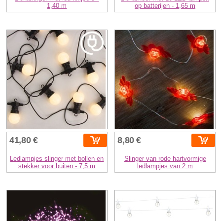
1,40 m
op batterijen - 1,65 m
41,80 €
8,80 €
Ledlampjes slinger met bollen en
Slinger van rode hartvormige
stekker voor buiten - 7,5 m
ledlampjes van 2 m