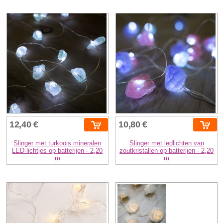
12,40 €
10,80 €
Slinger met turkoois mineralen
Slinger met ledlichten van
LED-lichtjes op batterijen - 2,20
zoutkristallen op batterijen - 2,20
m
m