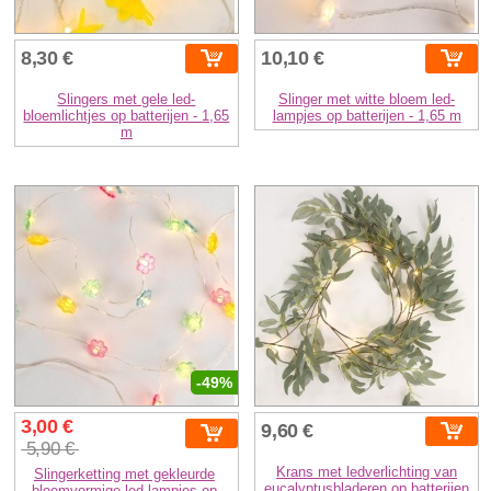
8,30 €
10,10 €
Slingers met gele led-
Slinger met witte bloem led-
bloemlichtjes op batterijen - 1,65
lampjes op batterijen - 1,65 m
m
-49%
3,00 €
9,60 €
5,90 €
Krans met ledverlichting van
Slingerketting met gekleurde
eucalyptusbladeren op batterijen
bloemvormige led-lampjes op