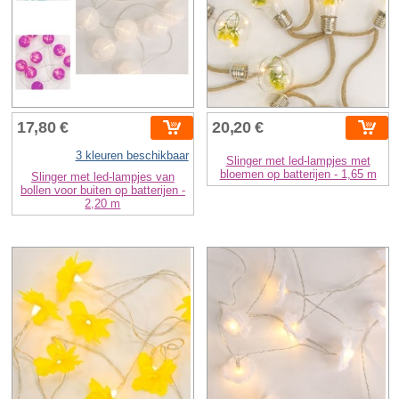
17,80 €
20,20 €
3 kleuren beschikbaar
Slinger met led-lampjes met
bloemen op batterijen - 1,65 m
Slinger met led-lampjes van
bollen voor buiten op batterijen -
2,20 m