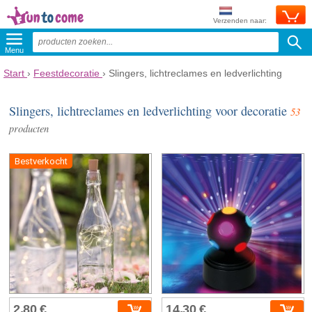
Verzenden naar:
Menu
Start
›
Feestdecoratie
›
Slingers, lichtreclames en ledverlichting
Slingers, lichtreclames en ledverlichting voor decoratie
53
producten
Bestverkocht
2,80 €
14,30 €