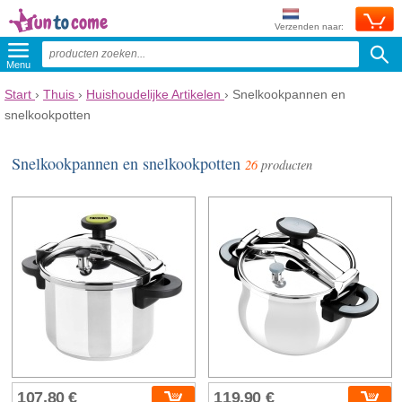
Verzenden naar:
Menu
Start
›
Thuis
›
Huishoudelijke Artikelen
›
Snelkookpannen en
snelkookpotten
Snelkookpannen en snelkookpotten
26
producten
107,80 €
119,90 €