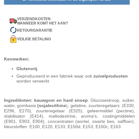
VERZENDKOSTEN
WANNEER KOMT HET AAN?
RETOURGARANTIE
VEILIGE BETALING
Kenmerken:
Glutenvrij
.
Geproduceerd in een fabriek waar ook
zuivelproducten
worden verwerkt.
Ingrediënten: kauwgom en hard snoep
: Glucosestroop, suiker,
water, gombasis
(sojalecithine
), gelatine, zuurteregelaars: (E330,
E296, E270), zuurteregelaar (E325), geleermiddel (pectine),
stabilisator (E414), maltodextrine, aroma's, coatingmiddelen
(E901, E903, E904), concentraten (wortel, zwarte bes, saffloer),
kleurstoffen: E100, E120, E133, E150d, E153, E160c, E163.