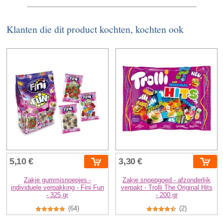
Klanten die dit product kochten, kochten ook
5,10 €
3,30 €
Zakje gummisnoepjes -
Zakje snoepgoed - afzonderlijk
individuele verpakking - Fini Fun
verpakt - Trolli The Original Hits
- 325 gr
- 200 gr
(64)
(2)