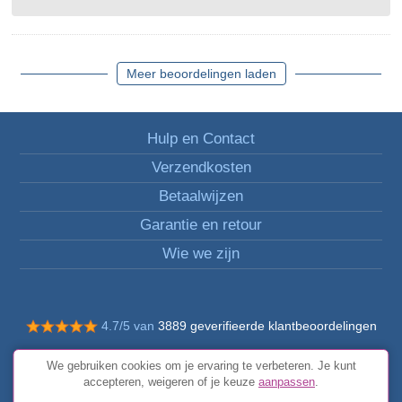
Meer beoordelingen laden
Hulp en Contact
Verzendkosten
Betaalwijzen
Garantie en retour
Wie we zijn
4.7/5 van
3889 geverifieerde klantbeoordelingen
© Alle rechten voorbehouden FunToCome
We gebruiken cookies om je ervaring te verbeteren. Je kunt
Algemene voorwaarden
accepteren, weigeren of je keuze
aanpassen
.