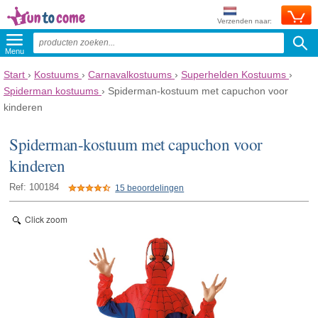
Verzenden naar:
Menu
Start
›
Kostuums
›
Carnavalkostuums
›
Superhelden Kostuums
›
Spiderman kostuums
›
Spiderman-kostuum met capuchon voor
kinderen
Spiderman-kostuum met capuchon voor
kinderen
Ref: 100184
15 beoordelingen
Click zoom