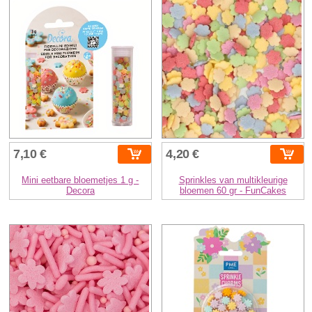
7,10 €
4,20 €
Mini eetbare bloemetjes 1 g -
Sprinkles van multikleurige
Decora
bloemen 60 gr - FunCakes