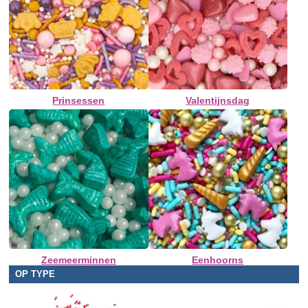
Prinsessen
Valentijnsdag
Zeemeerminnen
Eenhoorns
OP TYPE