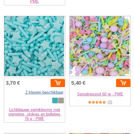
PME
3,70 €
5,40 €
2 kleuren beschikbaar
Sprookjesstof 60 gr - PME
(1)
Lichtblauwe sprinklesmix met
sterretjes, stokjes en bolletjes
76 g - PME