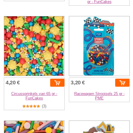
gr - FunCakes
4,20 €
3,20 €
Circussprinkels van 65 gr -
Racewagen Strooisels 25 gr -
FunCakes
PME
(3)