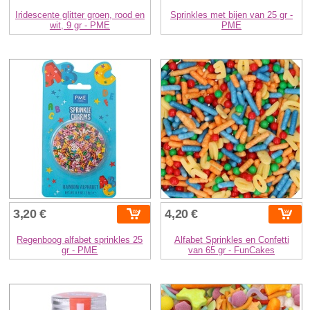
Iridescente glitter groen, rood en
Sprinkles met bijen van 25 gr -
wit, 9 gr - PME
PME
3,20 €
4,20 €
Regenboog alfabet sprinkles 25
Alfabet Sprinkles en Confetti
gr - PME
van 65 gr - FunCakes