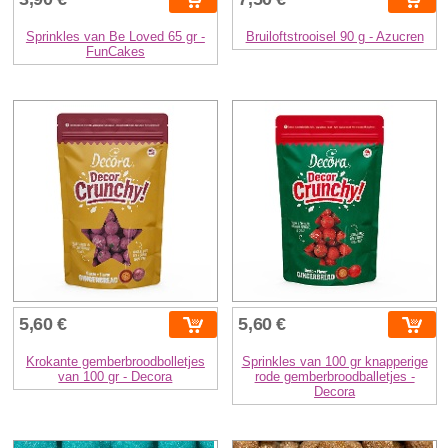
Sprinkles van Be Loved 65 gr -
Bruiloftstrooisel 90 g - Azucren
FunCakes
5,60 €
5,60 €
Krokante gemberbroodbolletjes
Sprinkles van 100 gr knapperige
van 100 gr - Decora
rode gemberbroodballetjes -
Decora