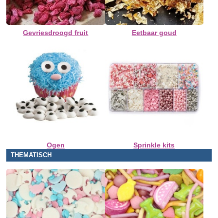
Gevriesdroogd fruit
Eetbaar goud
Ogen
Sprinkle kits
THEMATISCH