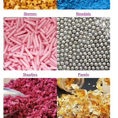
Sterren
Noedels
Staafjes
Parels