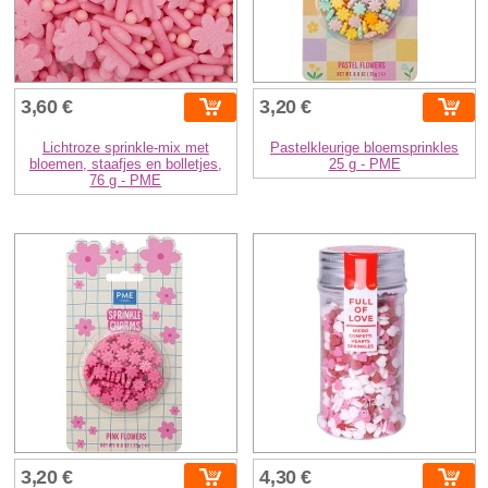
3,60 €
3,20 €
Lichtroze sprinkle-mix met
Pastelkleurige bloemsprinkles
bloemen, staafjes en bolletjes,
25 g - PME
76 g - PME
3,20 €
4,30 €