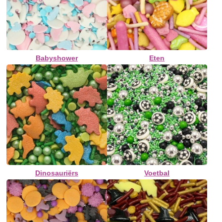
Babyshower
Eten
Dinosauriërs
Voetbal