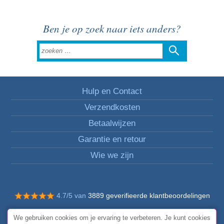
Ben je op zoek naar iets anders?
Hulp en Contact
Verzendkosten
Betaalwijzen
Garantie en retour
Wie we zijn
4.7/5 van
3889 geverifieerde klantbeoordelingen
© Alle rechten voorbehouden FunToCome
We gebruiken cookies om je ervaring te verbeteren. Je kunt cookies