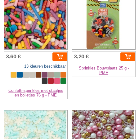
3,60 €
3,20 €
13 kleuren beschikbaar
Sprinkles Bouwplaats 25 g -
PME
Confetti-sprinkles met staafjes
en bolletjes 76 g - PME