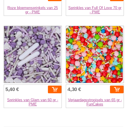
Roze bloemensprinkels van 25
Sprinkles van Full Of Love 70 gr
gr - PME
- PME
5,40 €
4,30 €
Sprinkles van Glam van 60 gr -
Verjaardagsstrooisels van 65 gr -
PME
FunCakes