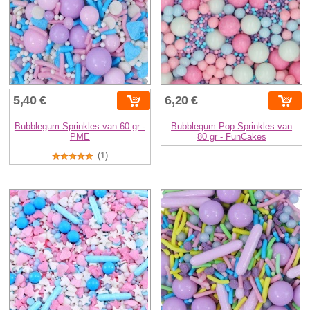
5,40 €
6,20 €
Bubblegum Sprinkles van 60 gr -
Bubblegum Pop Sprinkles van
PME
80 gr - FunCakes
(1)