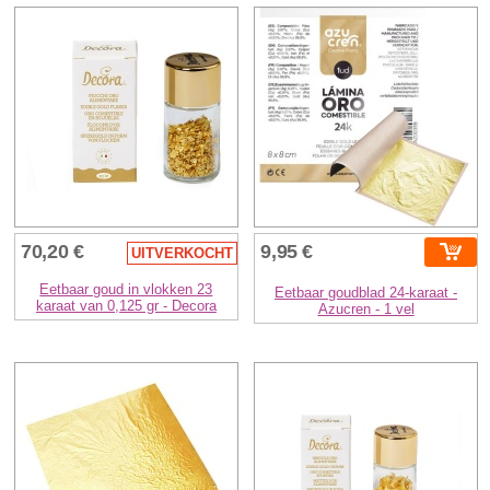
70,20 €
9,95 €
UITVERKOCHT
Eetbaar goud in vlokken 23
Eetbaar goudblad 24-karaat -
karaat van 0,125 gr - Decora
Azucren - 1 vel