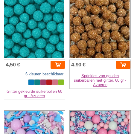
4,50 €
4,90 €
6 kleuren beschikbaar
Sprinkles van gouden
suikerballen met glitter, 60 gr -
Azucren
Glitter gekleurde suikerbollen 60
gr - Azucren