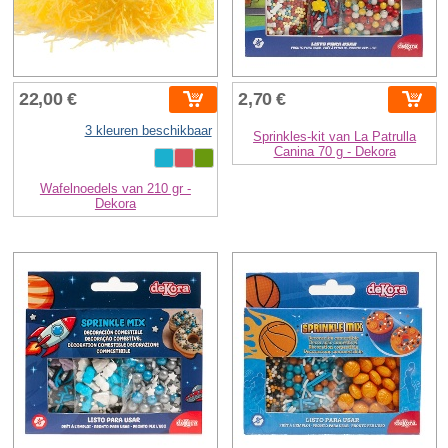
22,00 €
2,70 €
3 kleuren beschikbaar
Sprinkles-kit van La Patrulla
Canina 70 g - Dekora
Wafelnoedels van 210 gr -
Dekora