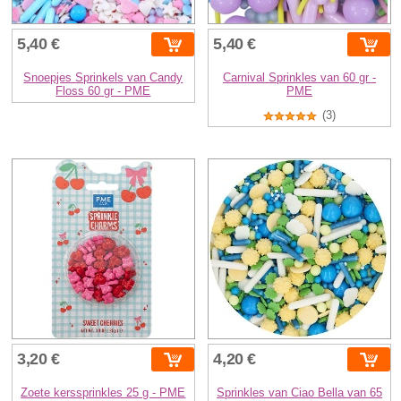
5,40 €
5,40 €
Snoepjes Sprinkels van Candy
Carnival Sprinkles van 60 gr -
Floss 60 gr - PME
PME
(3)
3,20 €
4,20 €
Zoete kerssprinkles 25 g - PME
Sprinkles van Ciao Bella van 65