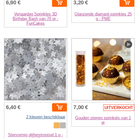
6,90 €
3,20 €
Verjaardag Sprinkles 3D
Glanzende diamant-sprinkles 25
Birthday Bash van 70 gr -
g - PME
FunCakes
6,40 €
7,00 €
UITVERKOCHT
2 kleuren beschikbaar
Gouden sterren sprinkels van 1
gr
Stervormig glitterstrooisel 1 g -