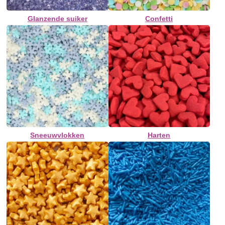
Glanzende suiker
Confetti
Sneeuwvlokken
Harten