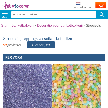
Verzenden naar:
Menu
Start
›
Banketbakkerij
›
Decoratie voor banketbakkerij
›
Strooisels
Strooisels, toppings en suiker kristallen
90
producten
alles bekijken
PER VORM