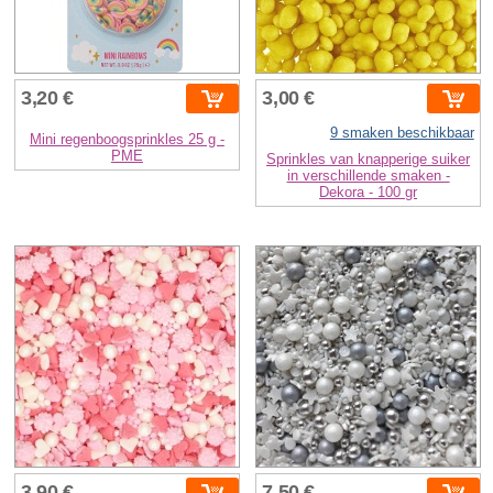
3,20 €
3,00 €
9 smaken beschikbaar
Mini regenboogsprinkles 25 g -
PME
Sprinkles van knapperige suiker
in verschillende smaken -
Dekora - 100 gr
3,90 €
7,50 €