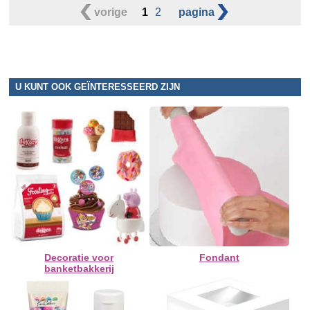
vorige
1
2
pagina
U KUNT OOK GEÏNTERESSEERD ZIJN
Decoratie voor
Fondant
banketbakkerij