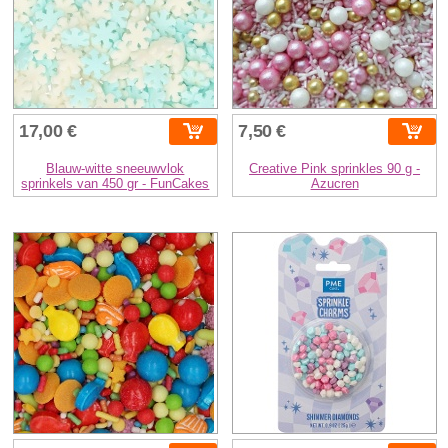
17,00 €
7,50 €
Blauw-witte sneeuwvlok
Creative Pink sprinkles 90 g -
sprinkels van 450 gr - FunCakes
Azucren