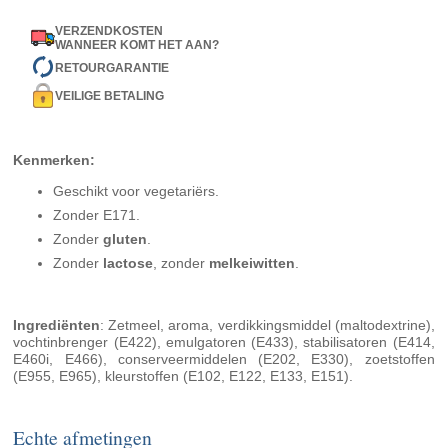
VERZENDKOSTEN
WANNEER KOMT HET AAN?
RETOURGARANTIE
VEILIGE BETALING
Kenmerken:
Geschikt voor vegetariërs.
Zonder E171.
Zonder
gluten
.
Zonder
lactose
, zonder
melkeiwitten
.
Ingrediënten
: Zetmeel, aroma, verdikkingsmiddel (maltodextrine),
vochtinbrenger (E422), emulgatoren (E433), stabilisatoren (E414,
E460i, E466), conserveermiddelen (E202, E330), zoetstoffen
(E955, E965), kleurstoffen (E102, E122, E133, E151).
Echte afmetingen