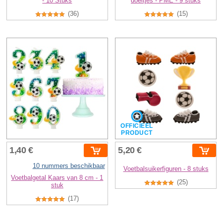
- 10 Stuks
doeltjes - PME - 9 stuks
(36)
(15)
OFFICIEEL
PRODUCT
1,40 €
5,20 €
10 nummers beschikbaar
Voetbalsuikerfiguren - 8 stuks
Voetbalgetal Kaars van 8 cm - 1
(25)
stuk
(17)