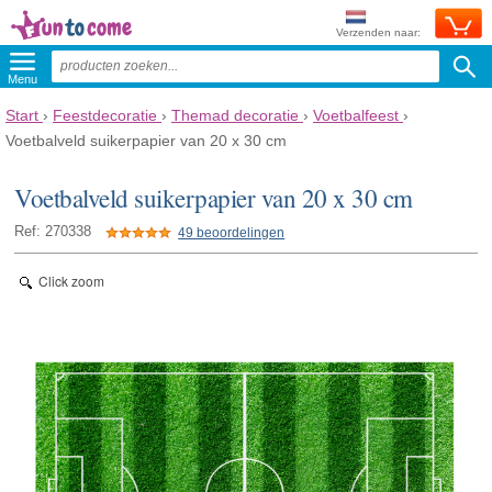
Verzenden naar:
Menu
Start
›
Feestdecoratie
›
Themad decoratie
›
Voetbalfeest
›
Voetbalveld suikerpapier van 20 x 30 cm
Voetbalveld suikerpapier van 20 x 30 cm
Ref: 270338
49 beoordelingen
Click zoom