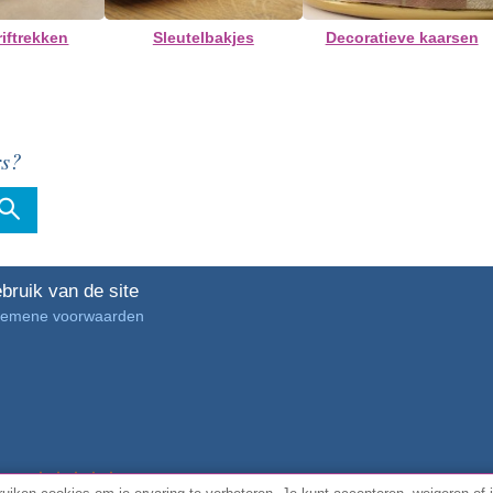
riftrekken
Sleutelbakjes
Decoratieve kaarsen
rs?
bruik van de site
gemene voorwaarden
4.7/5 van
3889 geverifieerde klantbeoordelingen