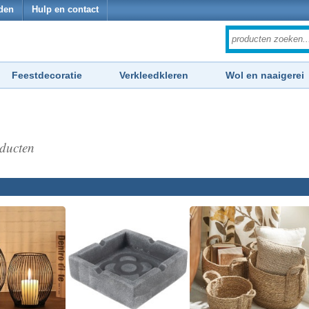
den
Hulp en contact
Feestdecoratie
Verkleedkleren
Wol en naaigerei
ducten