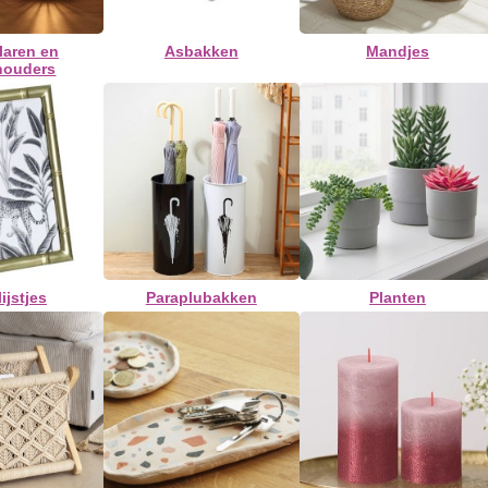
laren en
Asbakken
Mandjes
houders
ijstjes
Paraplubakken
Planten