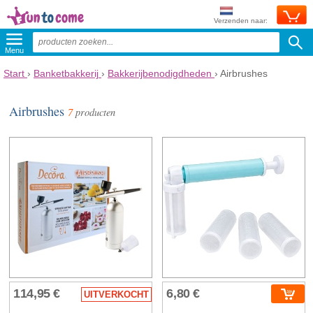
Verzenden naar:
Menu
Start
›
Banketbakkerij
›
Bakkerijbenodigdheden
›
Airbrushes
Airbrushes
7
producten
114,95 €
6,80 €
UITVERKOCHT