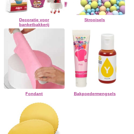
Decoratie voor
Strooisels
banketbakkerij
Fondant
Bakpoedermengsels