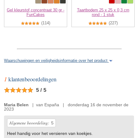
Gel kleurstof concentraat 30 gr -
Taartbodem 25 x 25 x 0,3 cm
FunCakes
rond - 1 stuk
(114)
(227)
Waarschuwingen en veiligheidsinformatie over het product
1
klantenbeoordelingen
5 / 5
Maria Belen
| van España | donderdag 16 de november de
2023
Algemene beoordeling:
5
Heel handig voor het versieren van koekjes.