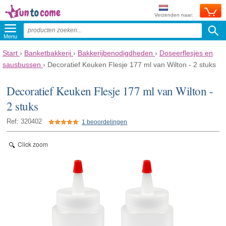
Verzenden naar:
Menu
Start
›
Banketbakkerij
›
Bakkerijbenodigdheden
›
Doseerflesjes en
sausbussen
›
Decoratief Keuken Flesje 177 ml van Wilton - 2 stuks
Decoratief Keuken Flesje 177 ml van Wilton -
2 stuks
Ref: 320402
1 beoordelingen
Click zoom