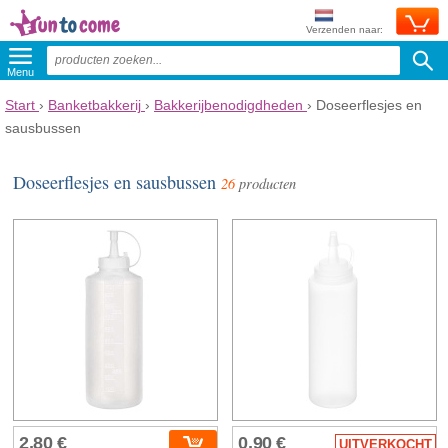
Verzenden naar:
Menu
Start
›
Banketbakkerij
›
Bakkerijbenodigdheden
›
Doseerflesjes en
sausbussen
Doseerflesjes en sausbussen
26
producten
2,80 €
0,90 €
UITVERKOCHT