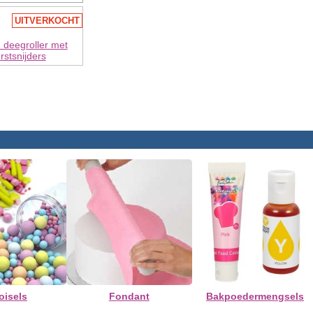
UITVERKOCHT
 deegroller met
rstsnijders
oisels
Fondant
Bakpoedermengsels