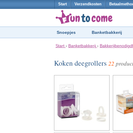
Start
Verzendkosten
Betaalmetho
Snoepjes
Banketbakkerij
Start
›
Banketbakkerij
›
Bakkerijbenodig
Koken deegrollers
22
produc