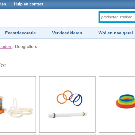
den
Hulp en contact
Feestdecoratie
Verkleedkleren
Wol en naaigerei
dheden
›
Deegrollers
ten