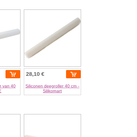
28,10 €
r van 40
Siliconen deegroller 40 cm -
E
Silikomart