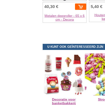
40,30 €
5,40 €
Houten
Metalen deegroller - 65 x 6
ke
cm - Decora
U KUNT OOK GEÏNTERESSEERD ZIJN
Decoratie voor
Stro
banketbakkerij