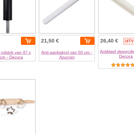
21,50 €
26,40 €
UIT
Antikleef deegroll
rolstok van 47 x
Anti-aanbakrol van 50 cm -
Decora
 cm - Decora
Azucren