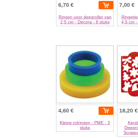
6,70 €
7,00 €
Ringen voor deegroller van
Ringetje
2,5 cm - Decora - 8 stuks
4,5 cm -
4,60 €
18,20 €
Kleine rolringen - PME - 3
Kerst
stuks
Deegro
Scrapco