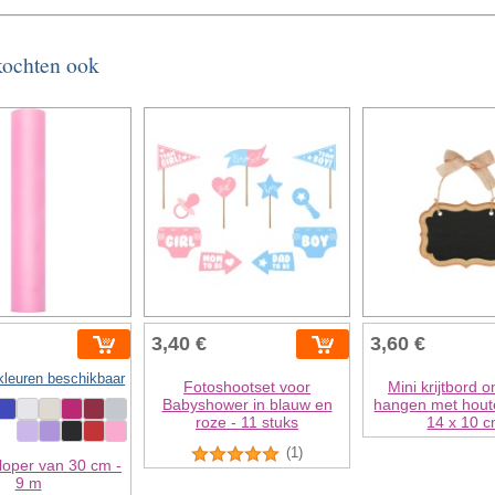
 kochten ook
3,40 €
3,60 €
kleuren beschikbaar
Fotoshootset voor
Mini krijtbord 
Babyshower in blauw en
hangen met hout
roze - 11 stuks
14 x 10 
(1)
lloper van 30 cm -
9 m