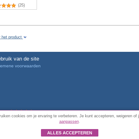
(25)
r het product
bruik van de site
gemene voorwaarden
4.7/5 van
3889 geverifieerde klantbeoordelingen
uiken cookies om je ervaring te verbeteren. Je kunt accepteren, weigeren of 
aanpassen
.
© Alle rechten voorbehouden FunToCome
ALLES ACCEPTEREN