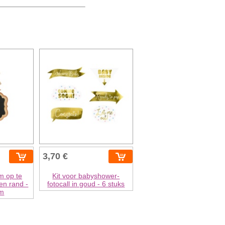
3,70 €
om op te
Kit voor babyshower-
en rand -
fotocall in goud - 6 stuks
cm