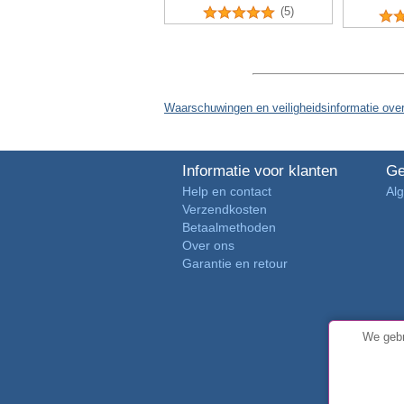
(5)
Waarschuwingen en veiligheidsinformatie ove
Informatie voor klanten
Ge
Help en contact
Al
Verzendkosten
Betaalmethoden
Over ons
Garantie en retour
We gebr