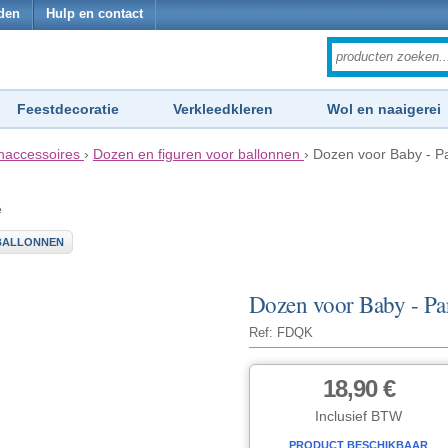
den
Hulp en contact
Feestdecoratie
Verkleedkleren
Wol en naaigerei
naccessoires
›
Dozen en figuren voor ballonnen
›
Dozen voor Baby - Pa
e
 BALLONNEN
Dozen voor Baby - Par
Ref: FDQK
18,90 €
Inclusief BTW
PRODUCT BESCHIKBAAR