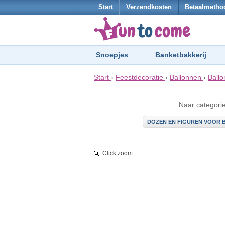
Start
Verzendkosten
Betaalmetho
Snoepjes
Banketbakkerij
Start
›
Feestdecoratie
›
Ballonnen
›
Ballo
Naar categori
DOZEN EN FIGUREN VOOR
Click zoom