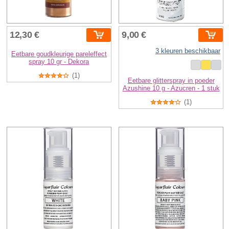
12,30 €
9,00 €
3 kleuren beschikbaar
Eetbare goudkleurige pareleffect
spray 10 gr - Dekora
(1)
Eetbare glitterspray in poeder
Azushine 10 g - Azucren - 1 stuk
(1)