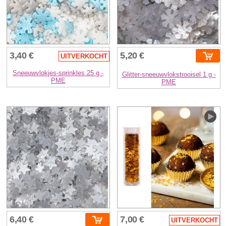
3,40 €
5,20 €
UITVERKOCHT
Sneeuwvlokjes-sprinkles 25 g -
Glitter-sneeuwvlokstrooisel 1 g -
PME
PME
6,40 €
7,00 €
UITVERKOCHT