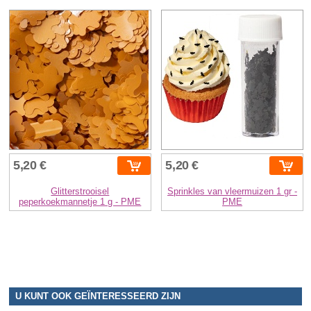
5,20 €
5,20 €
Glitterstrooisel
Sprinkles van vleermuizen 1 gr -
peperkoekmannetje 1 g - PME
PME
U KUNT OOK GEÏNTERESSEERD ZIJN