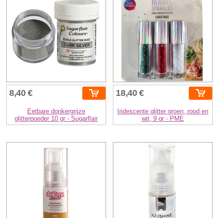
8,40 €
18,40 €
Eetbare donkergrijze
Iridescente glitter groen, rood en
glitterpoeder 10 gr - Sugarflair
wit, 9 gr - PME