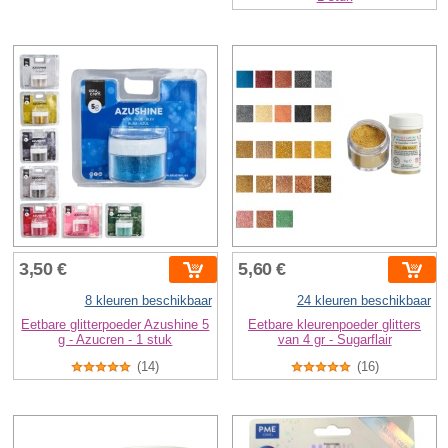
3,50 €
5,60 €
8 kleuren beschikbaar
24 kleuren beschikbaar
Eetbare glitterpoeder Azushine 5
Eetbare kleurenpoeder glitters
g - Azucren - 1 stuk
van 4 gr - Sugarflair
(14)
(16)