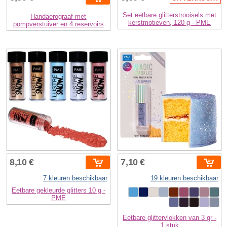
Set eetbare glitterstrooisels met
Handaerograaf met
kerstmotieven, 120 g - PME
pompverstuiver en 4 reservoirs
8,10 €
7,10 €
7 kleuren beschikbaar
19 kleuren beschikbaar
Eetbare gekleurde glitters 10 g -
PME
Eetbare glittervlokken van 3 gr -
1 stuk