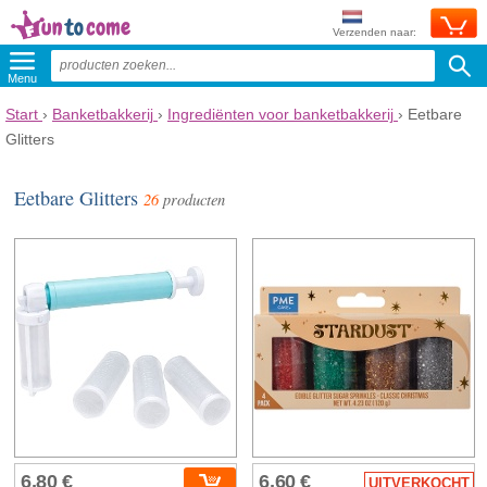
Verzenden naar:
Menu
Start
›
Banketbakkerij
›
Ingrediënten voor banketbakkerij
›
Eetbare
Glitters
Eetbare Glitters
26
producten
6,80 €
6,60 €
UITVERKOCHT