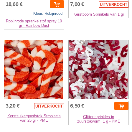
18,60 €
7,00 €
UITVERKOCHT
Kleur: Robijnrood
Kerstboom Sprinkels van 1 gr
Robijnrode sprankelstof spray 10
gr - Rainbow Dust
3,20 €
6,50 €
UITVERKOCHT
Kerstsuikergoedstok Strooisels
Glitter-sprinkles in
van 25 gr - PME
zuurstokvorm, 1 g - PME