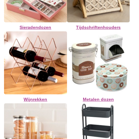
Sieradendozen
Tijdschriftenhouders
Wijnrekken
Metalen dozen