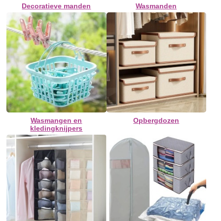
Decoratieve manden
Wasmanden
Wasmangen en
Opbergdozen
kledingknijpers