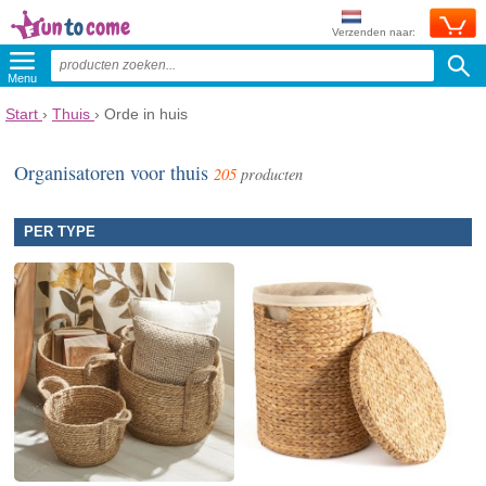
Verzenden naar:
Menu
Start
›
Thuis
›
Orde in huis
Organisatoren voor thuis
205
producten
PER TYPE