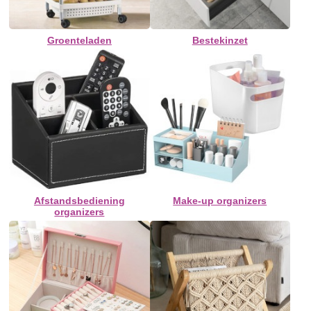
Groenteladen
Bestekinzet
Afstandsbediening
Make-up organizers
organizers