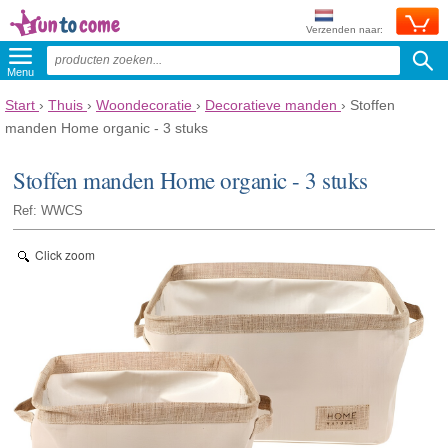
Verzenden naar:
Menu
Start
›
Thuis
›
Woondecoratie
›
Decoratieve manden
›
Stoffen
manden Home organic - 3 stuks
Stoffen manden Home organic - 3 stuks
Ref: WWCS
Click zoom